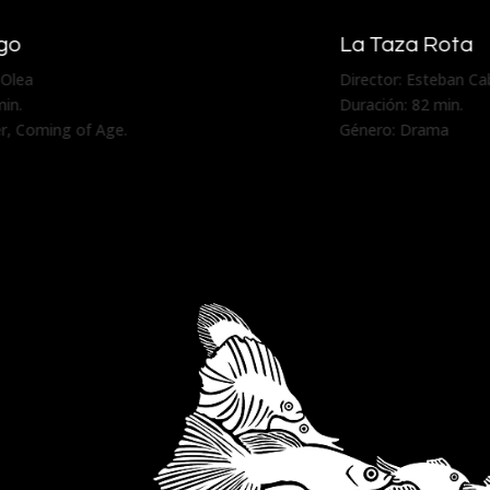
Inmersión
Director: Nicolás Postiglione
Duración: 88 min.
Género: Drama