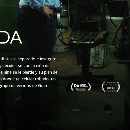
IDA
ficinista separado e inseguro,
 decide irse con la niña de
 niña se le pierde y su plan se
ma donde un celular robado, un
grupo de vecinos de Gran