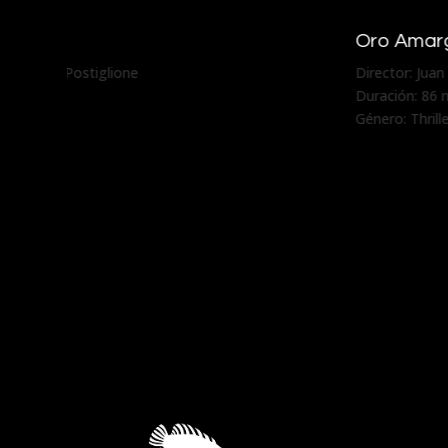
Gran Avenida
Director: Moisés Sepúlveda
Duración: 72 min.
Género: Drama, Comedia Negra