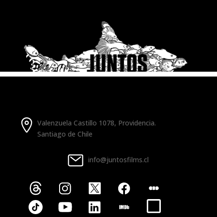
Valenzuela Castillo 1078, Providencia.
Santiago de Chile
info@juntosfilms.cl