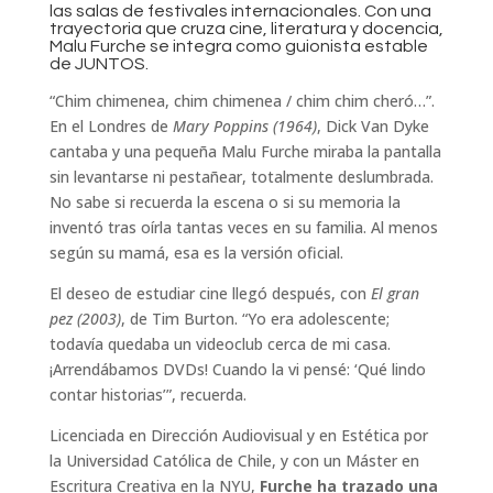
las salas de festivales internacionales. Con una
trayectoria que cruza cine, literatura y docencia,
Malu Furche se integra como guionista estable
de JUNTOS.
“Chim chimenea, chim chimenea / chim chim cheró…”.
En el Londres de
Mary Poppins (1964)
, Dick Van Dyke
cantaba y una pequeña Malu Furche miraba la pantalla
sin levantarse ni pestañear, totalmente deslumbrada.
No sabe si recuerda la escena o si su memoria la
inventó tras oírla tantas veces en su familia. Al menos
según su mamá, esa es la versión oficial.
El deseo de estudiar cine llegó después, con
El gran
pez (2003)
, de Tim Burton. “Yo era adolescente;
todavía quedaba un videoclub cerca de mi casa.
¡Arrendábamos DVDs! Cuando la vi pensé: ‘Qué lindo
contar historias’”, recuerda.
Licenciada en Dirección Audiovisual y en Estética por
la Universidad Católica de Chile, y con un Máster en
Escritura Creativa en la NYU,
Furche ha trazado una