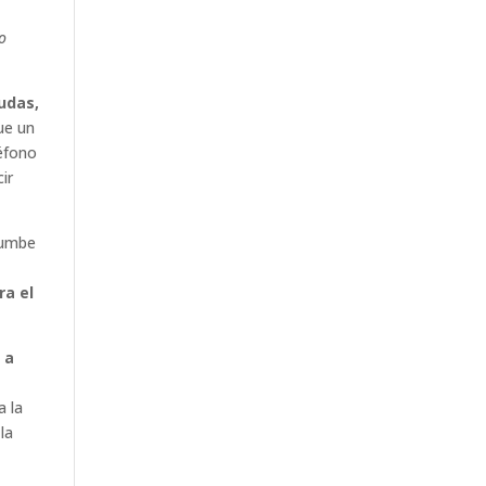
bo
udas,
ue un
léfono
ir
rumbe
ra el
 a
a la
la