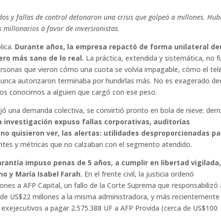
dos y fallas de control detonaron una crisis que golpeó a millones. Hu
s millonarios a favor de inversionistas.
lica.
Durante años, la empresa repactó de forma unilateral de
ero más sano de lo real.
La práctica, extendida y sistemática, no f
 personas que vieron cómo una cuota se volvía impagable, cómo el te
nunca autorizaron terminaba por hundirlas más. No es exagerado dec
odos conocimos a alguien que cargó con ese peso.
ó una demanda colectiva, se convirtió pronto en bola de nieve: der
a investigación expuso fallas corporativas, auditorías
no quisieron ver, las alertas: utilidades desproporcionadas pa
ientes y métricas que no calzaban con el segmento atendido.
antía impuso penas de 5 años, a cumplir en libertad vigilada,
eno y María Isabel Farah.
En el frente civil, la justicia ordenó
ones a AFP Capital, un fallo de la Corte Suprema que responsabilizó 
 de US$22 millones a la misma administradora, y más recientemente 
 exejecutivos a pagar 2.575.388 UF a AFP Provida (cerca de US$100