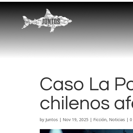
Caso La Po
chilenos a
by
Juntos
|
Nov 19, 2025
|
Ficción
,
Noticias
|
0