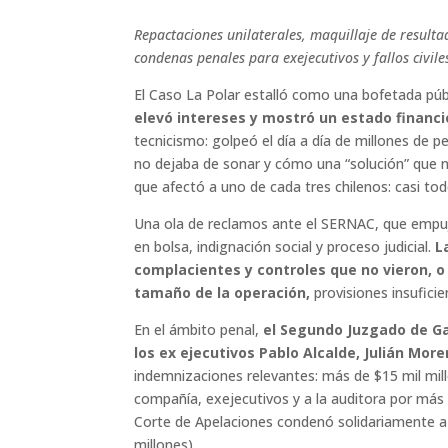
Repactaciones unilaterales, maquillaje de resulta
condenas penales para exejecutivos y fallos civile
El Caso La Polar estalló como una bofetada púb
elevó intereses y mostró un estado financi
tecnicismo: golpeó el día a día de millones de
no dejaba de sonar y cómo una “solución” que 
que afectó a uno de cada tres chilenos: casi t
Una ola de reclamos ante el SERNAC, que empuj
en bolsa, indignación social y proceso judicial.
L
complacientes y controles que no vieron, o 
tamaño de la operación,
provisiones insufic
En el ámbito penal,
el Segundo Juzgado de Gar
los ex ejecutivos Pablo Alcalde, Julián Mor
indemnizaciones relevantes: más de $15 mil mill
compañía, exejecutivos y a la auditora por más
Corte de Apelaciones condenó solidariamente a
millones).