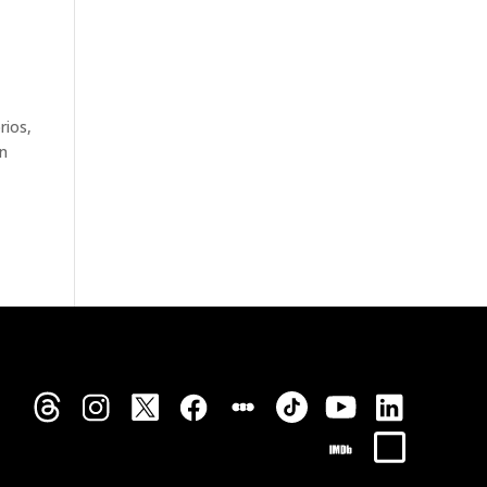
a
rios,
Un