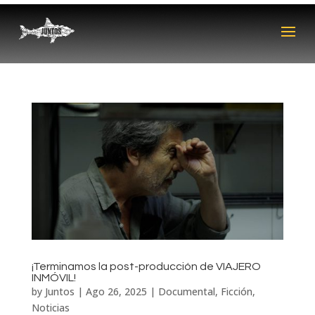
¡Terminamos la post-producción de VIAJERO
INMÓVIL!
by
Juntos
|
Ago 26, 2025
|
Documental
,
Ficción
,
Noticias